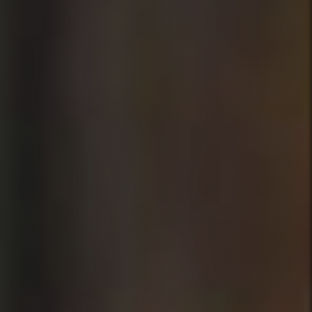
em volume
financeiro negociado
no voleibol brasileiro