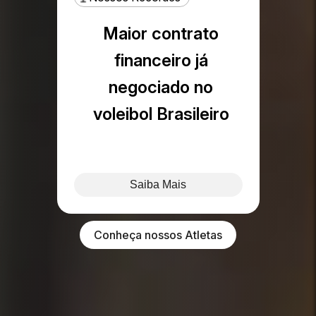
Maior contrato
financeiro já
negociado no
voleibol Brasileiro
Top 3 no volume de
Saiba Mais
projetos aprovados
na lei de incentivo ao
Conheça nossos Atletas
Esporte
T+ R$120 Milhões